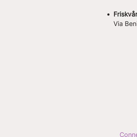
Friskvå
Via Beni
Conn