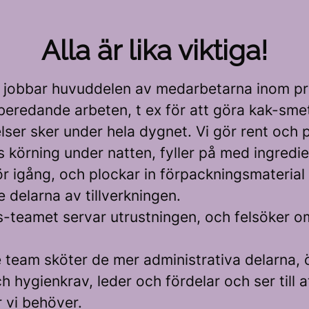
Alla är lika viktiga!
e jobbar huvuddelen av medarbetarna inom pr
beredande arbeten, t ex för att göra kak-sme
lser sker under hela dygnet. Vi gör rent och 
 körning under natten, fyller på med ingredi
ör igång, och plockar in förpackningsmaterial t
 delarna av tillverkningen.
s-teamet servar utrustningen, och felsöker 
e team sköter de mer administrativa delarna,
ch hygienkrav, leder och fördelar och ser till at
 vi behöver.