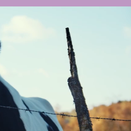
ling
 Orkla –
 Frödinge
i Odense
äggning
riktar
rderingar