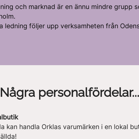
ljning och marknad är en ännu mindre grupp s
kholm.
a ledning följer upp verksamheten från Odens
Några personalfördelar..
lbutik
da kan handla Orklas varumärken i en lokal bu
ällda!