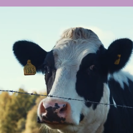
dinge - ständigt i utveck
 produktionsanläggning och varumärke hör till
orsk koncern med flera produktområden – där
iserat till Orkla Food Ingredients, och ingår 
Group.
ejeri är en jordnära och genuint familjär anl
er möjligheter om vi får problem, där vi hellre 
amåt istället för att se i backspegeln. Våra vä
att vara Modig – Pålitlig – Inspirerande!