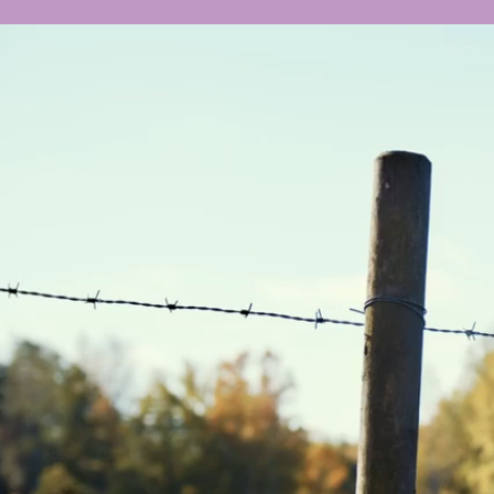
Frö
Frödinges
en stor n
är kategor
Marcipan 
Frödinge M
där vi sök
blicken fr
bygger på 