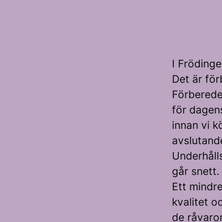
I Fröding
Det är för
Förberede
för dagens
innan vi k
avslutande
Underhåll
går snett.
Ett mindr
kvalitet o
de råvaror