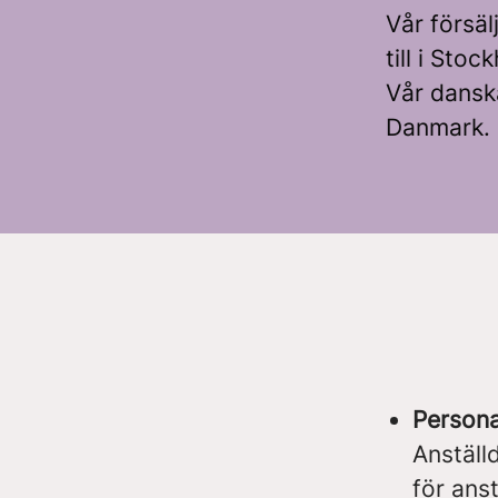
Vår försä
till i Stoc
Vår dansk
Danmark.
Persona
Anställ
för anst