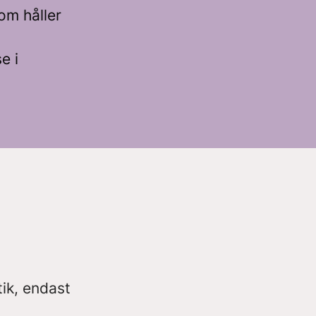
om håller
e i
.
tik, endast