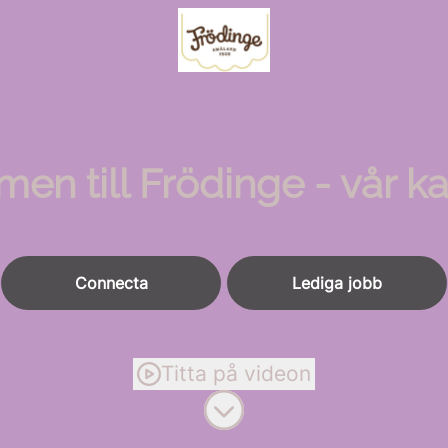
n till Frödinge - vår ka
Connecta
Lediga jobb
Titta på videon
Skrolla för mer innehåll