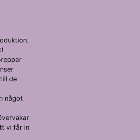
oduktion.
t!
preppar
enser
ill de
om något
 övervakar
t vi får in